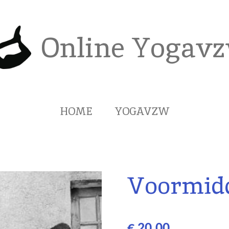
Online Yogav
HOME
YOGAVZW
Voormid
€ 20,00