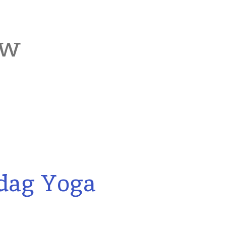
zw
dag Yoga